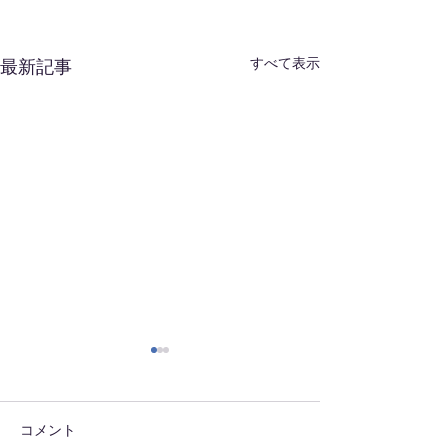
すべて表示
最新記事
はやいな～
朝ラン2
明日からもう8月 時が過ぎ
本日も早朝より朝
るのが早いですわ～ 酷暑日
施！！精進します
コメント