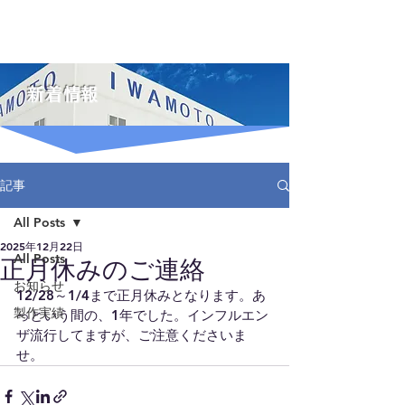
IWAMOTO
株式会社イワモト
新着情報
記事
All Posts
2025年12月22日
All Posts
正月休みのご連絡
お知らせ
12/28～1/4まで正月休みとなります。あ
製作実績
っという間の、1年でした。インフルエン
ザ流行してますが、ご注意くださいま
せ。