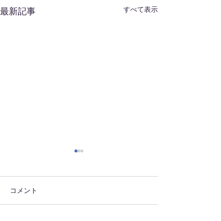
すべて表示
最新記事
はやいな～
朝ラン2
明日からもう8月 時が過ぎ
本日も早朝より朝
るのが早いですわ～ 酷暑日
施！！精進します
コメント
続きですが、自己管理をしっ
かりしていこう！！