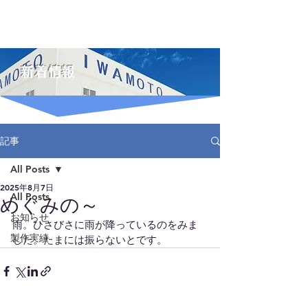
IWAMOTO
株式会社イワモト
新着情報
記事
All Posts
2025年8月7日
All Posts
めぐみの～
お知らせ
雨。ひさびさに雨が降っているのをみま
製作実績
した。たまには振らないとです。