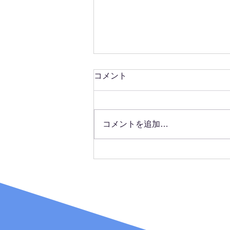
腕時計
コメント
先日、腕時計が壊れてしまった。
約10年だったけど、お疲れ様で
した。非常にお世話になった時計
コメントを追加…
でしたね。