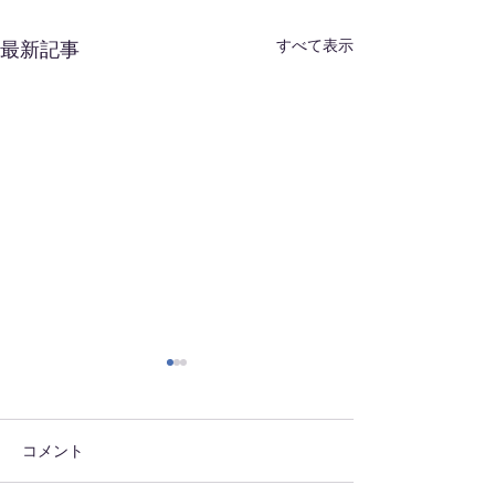
すべて表示
最新記事
はやいな～
朝ラン2
明日からもう8月 時が過ぎ
本日も早朝より朝
るのが早いですわ～ 酷暑日
施！！精進します
コメント
続きですが、自己管理をしっ