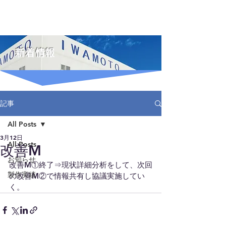
IWAMOTO
株式会社イワモト
新着情報
記事
All Posts
3月12日
All Posts
改善M
お知らせ
改善M①終了⇒現状詳細分析をして、次回
製作実績
の改善M②で情報共有し協議実施してい
く。