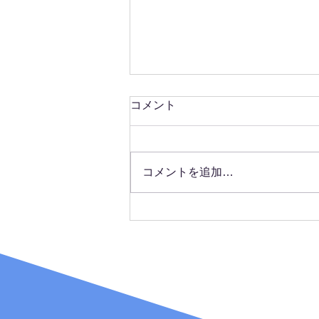
腕時計
コメント
先日、腕時計が壊れてしまった。
約10年だったけど、お疲れ様で
した。非常にお世話になった時計
コメントを追加…
でしたね。