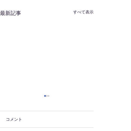
すべて表示
最新記事
はやいな～
朝ラン2
明日からもう8月 時が過ぎ
本日も早朝より朝
るのが早いですわ～ 酷暑日
施！！精進します
コメント
続きですが、自己管理をしっ