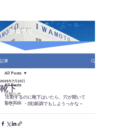
IWAMOTO
株式会社イワモト
新着情報
記事
All Posts
2025年7月23日
All Posts
靴下
お知らせ
出勤するのに靴下はいたら、穴が開いて
製作実績
いた・・・(笑)新調でもしようっかな～